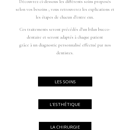
Découvrez ci-dessous les différents soins proposés
selon vos besoins ; vous retrouverez les explications et
les étapes de chacun d’entre eux.
Ces traitements seront précédés d’un bilan bucco-
dentaire et seront adaptés à chaque patient
grâce à un diagnostic personnalisé effectué par nos
dentistes.
LES SOINS
L'ESTHÉTIQUE
LA CHIRURGIE